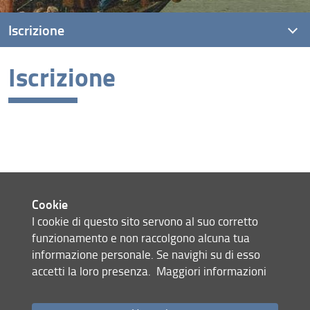
Iscrizione
Iscrizione
Selezione e scadenze
Costi
Cookie
I cookie di questo sito servono al suo corretto
Mappa del sito
funzionamento e non raccolgono alcuna tua
RSS feed
informazione personale. Se navighi su di esso
Privacy
accetti la loro presenza.
Maggiori informazioni
Note Legali
Accessibilità e usabilità